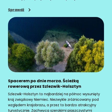
kontemplacja – czego chcieć więcej? Jeśli jednak
nie jesteście przekonani, to w północnych
Sprawdź
Niemczech macie mnóstwo innych możliwości.
Jedna z nich to wspomniana talasoterapia, czyli
leczenie morskim klimatem.
Spacerem po dnie morza. Ścieżką
rowerową przez Szlezwik-Holsztyn
Szlezwik-Holsztyn to najbardziej na północ wysunięty
kraj związkowy Niemiec. Niezwykle zróżnicowany pod
względem krajobrazu, a przez to bardzo atrakcyjny
turystycznie. Zachwyca szerokimi piaszczystymi