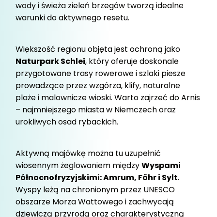
wody i świeża zieleń brzegów tworzą idealne
warunki do aktywnego resetu.
Większość regionu objęta jest ochroną jako
Naturpark Schlei
, który oferuje doskonale
przygotowane trasy rowerowe i szlaki piesze
prowadzące przez wzgórza, klify, naturalne
plaże i malownicze wioski. Warto zajrzeć do Arnis
– najmniejszego miasta w Niemczech oraz
urokliwych osad rybackich.
Aktywną majówkę można tu uzupełnić
wiosennym żeglowaniem między
Wyspami
Północnofryzyjskimi: Amrum, Föhr i Sylt
.
Wyspy leżą na chronionym przez UNESCO
obszarze Morza Wattowego i zachwycają
dziewiczą przyrodą oraz charakterystyczną