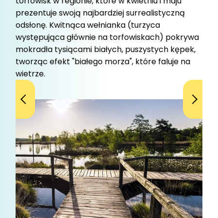
torfowisk w regionie, które w kwietniu i maju
prezentuje swoją najbardziej surrealistyczną
odsłonę. Kwitnąca wełnianka (turzyca
występująca głównie na torfowiskach) pokrywa
mokradła tysiącami białych, puszystych kępek,
tworząc efekt "białego morza", które faluje na
wietrze.