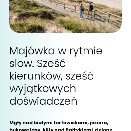
Majówka w rytmie
slow. Sześć
kierunków, sześć
wyjątkowych
doświadczeń
Mgły nad białymi torfowiskami, jeziora,
bukowe lasy, klify nad Bałtykiem i zielone,