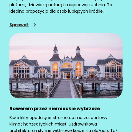
plażami, dziewiczą naturą i miejscową kuchnią. To
idealna propozycja dla osób lubiących krótkie
wycieczki z dala od wielkich metropolii i obcowanie z
morskim klimatem.
Sprawdź
Rowerem przez niemieckie wybrzeże
Białe klify opadające stromo do morza, portowy
klimat hanzeatyckich miast, uzdrowiskowa
architektura i słynne wiklinowe kosze na plażach. Tuż