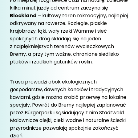
Po miejskiej rozgrzewce czas na naturę. Zaledwie
kilka minut jazdy od centrum zaczyna się
Blockland
– kultowy teren rekreacyjny, najlepiej
odkrywany na rowerze. Rozległe, płaskie
krajobrazy, łąki, wały rzeki Wümme i sieć
spokojnych dróg składają się na jeden
z najpiękniejszych terenów wycieczkowych
Bremy, a przy tym ważne, chronione siedlisko
ptaków i rzadkich gatunków roślin.
Trasa prowadzi obok ekologicznych
gospodarstw, dawnych kanałów i tradycyjnych
kawiarni, gdzie można zrobić przerwę na lokalne
specjały. Powrót do Bremy najlepiej zaplanować
przez Bürgerpark i sąsiadujący z nim Stadtwald.
Malownicze alejki, cieki wodne i naturalne ścieżki
przyrodnicze pozwalają spokojnie zakończyć
dzień.