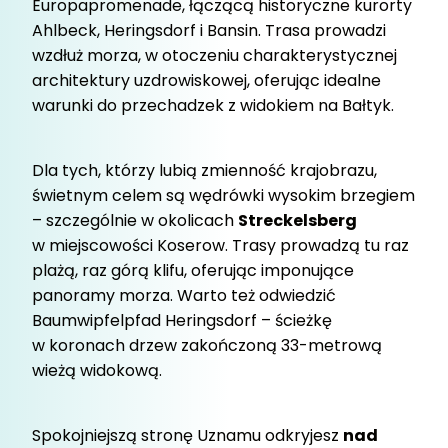
Europapromenade, łączącą historyczne kurorty
Ahlbeck, Heringsdorf i Bansin. Trasa prowadzi
wzdłuż morza, w otoczeniu charakterystycznej
architektury uzdrowiskowej, oferując idealne
warunki do przechadzek z widokiem na Bałtyk.
Dla tych, którzy lubią zmienność krajobrazu,
świetnym celem są wędrówki wysokim brzegiem
– szczególnie w okolicach
Streckelsberg
w miejscowości Koserow. Trasy prowadzą tu raz
plażą, raz górą klifu, oferując imponujące
panoramy morza. Warto też odwiedzić
Baumwipfelpfad Heringsdorf – ścieżkę
w koronach drzew zakończoną 33-metrową
wieżą widokową.
Spokojniejszą stronę Uznamu odkryjesz
nad