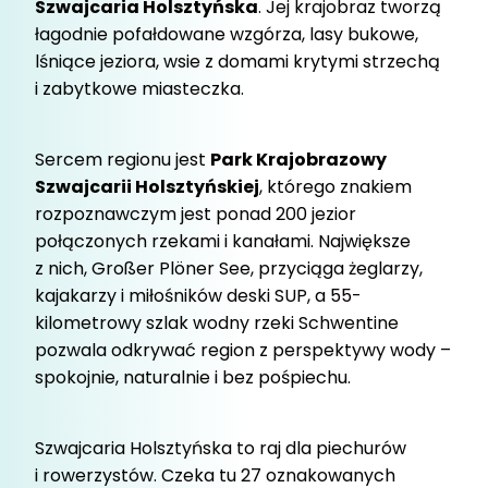
Szwajcaria Holsztyńska
. Jej krajobraz tworzą
łagodnie pofałdowane wzgórza, lasy bukowe,
lśniące jeziora, wsie z domami krytymi strzechą
i zabytkowe miasteczka.
Sercem regionu jest
Park Krajobrazowy
Szwajcarii Holsztyńskiej
, którego znakiem
rozpoznawczym jest ponad 200 jezior
połączonych rzekami i kanałami. Największe
z nich, Großer Plöner See, przyciąga żeglarzy,
kajakarzy i miłośników deski SUP, a 55-
kilometrowy szlak wodny rzeki Schwentine
pozwala odkrywać region z perspektywy wody –
spokojnie, naturalnie i bez pośpiechu.
Szwajcaria Holsztyńska to raj dla piechurów
i rowerzystów. Czeka tu 27 oznakowanych