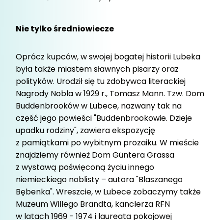
Nie tylko średniowiecze
Oprócz kupców, w swojej bogatej historii Lubeka
była także miastem sławnych pisarzy oraz
polityków. Urodził się tu zdobywca literackiej
Nagrody Nobla w 1929 r., Tomasz Mann. Tzw. Dom
Buddenbrooków w Lubece, nazwany tak na
część jego powieści "Buddenbrookowie. Dzieje
upadku rodziny", zawiera ekspozycję
z pamiątkami po wybitnym prozaiku. W mieście
znajdziemy również Dom Güntera Grassa
z wystawą poświęconą życiu innego
niemieckiego noblisty – autora "Blaszanego
Bębenka". Wreszcie, w Lubece zobaczymy także
Muzeum Willego Brandta, kanclerza RFN
w latach 1969 - 1974 i laureata pokojowej