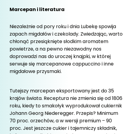
Marcepan i literatura
Niezależnie od pory roku i dnia Lubekę spowija
zapach migdałów i czekolady. Zwiedzając, warto
chłonąć przesiąknięte słodkim aromatem
powietrze, a na pewno niezawodny nos
doprowadzi nas do uroczej knajpki, w której
serwuje się marcepanowe cappuccino i inne
migdałowe przysmaki.
Tutejszy marcepan eksportowany jest do 35
krajów świata. Receptura nie zmienia się od 1806
roku, kiedy to smakołyk wyprodukował cukiernik
Johann Georg Niederegger. Przepis? Minimum
70 proc. orzechów, a w wersji premium – 90
proc. Jest jeszcze cukier i tajemniczy składnik,