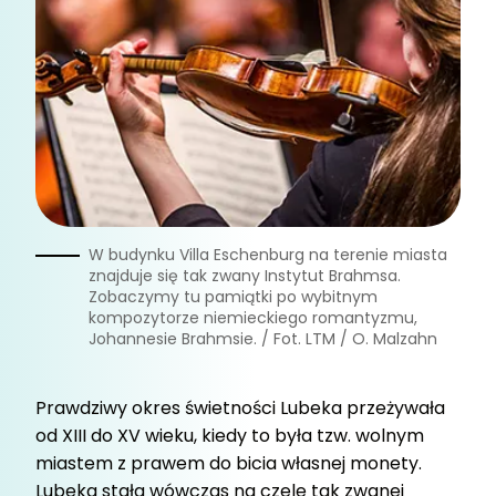
W budynku Villa Eschenburg na terenie miasta
tu
znajduje się tak zwany Instytut Brahmsa.
a
Zobaczymy tu pamiątki po wybitnym
kompozytorze niemieckiego romantyzmu,
ą z
Johannesie Brahmsie. / Fot. LTM / O. Malzahn
TM /
Prawdziwy okres świetności Lubeka przeżywała
od XIII do XV wieku, kiedy to była tzw. wolnym
miastem z prawem do bicia własnej monety.
Lubeka stała wówczas na czele tak zwanej