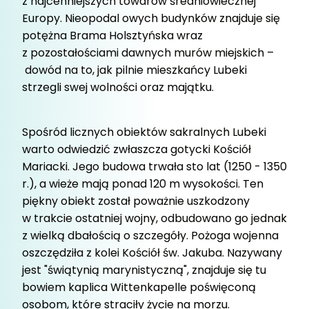
z najcenniejszych towarów średniowiecznej
Europy. Nieopodal owych budynków znajduje się
potężna Brama Holsztyńska wraz
z pozostałościami dawnych murów miejskich –
dowód na to, jak pilnie mieszkańcy Lubeki
strzegli swej wolności oraz majątku.
Spośród licznych obiektów sakralnych Lubeki
warto odwiedzić zwłaszcza gotycki Kościół
Mariacki. Jego budowa trwała sto lat (1250 - 1350
r.), a wieże mają ponad 120 m wysokości. Ten
piękny obiekt został poważnie uszkodzony
w trakcie ostatniej wojny, odbudowano go jednak
z wielką dbałością o szczegóły. Pożoga wojenna
oszczędziła z kolei Kościół św. Jakuba. Nazywany
jest "świątynią marynistyczną", znajduje się tu
bowiem kaplica Wittenkapelle poświęconą
osobom, które straciły życie na morzu.