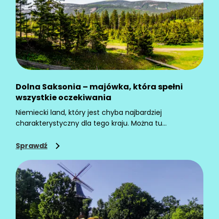
Dolna Saksonia – majówka, która spełni
wszystkie oczekiwania
Niemiecki land, który jest chyba najbardziej
charakterystyczny dla tego kraju. Można tu
wypocząć nad morzem i w górach. Znajdzie się coś
dla aktywnych ponad 11 tys. km szlaków rowerowych,
Sprawdź
sporty wodne czy piesze wędrówki), jak i dla tych,
którzy pragną relaksu na łonie natury.