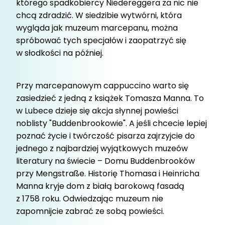
którego spadkobiercy Niedereggera za nic nie
chcą zdradzić. W siedzibie wytwórni, która
wygląda jak muzeum marcepanu, można
spróbować tych specjałów i zaopatrzyć się
w słodkości na później.
Przy marcepanowym cappuccino warto się
zasiedzieć z jedną z książek Tomasza Manna. To
w Lubece dzieje się akcja słynnej powieści
noblisty "Buddenbrookowie". A jeśli chcecie lepiej
poznać życie i twórczość pisarza zajrzyjcie do
jednego z najbardziej wyjątkowych muzeów
literatury na świecie – Domu Buddenbrooków
przy Mengstraße. Historię Thomasa i Heinricha
Manna kryje dom z białą barokową fasadą
z 1758 roku. Odwiedzając muzeum nie
zapomnijcie zabrać ze sobą powieści.