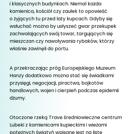
i klasycznych budynkach. Niemal każda
kamienica, kościół czy zaułek to opowieść
o żyjących tu przed laty kupcach. Gdyby się
wsłuchać można by usłyszeć gwar przekupek
zachwalających swój towar, targujących się
mieszczan czy nawoływania rybaków, którzy
właśnie zawinęli do portu.
A przekraczając próg Europejskiego Muzeum
Hanzy dodatkowo można stać się świadkami
przysięgi, negocjacji, piractwa, bojkotów
handlowych, wojen i cierpień podczas epidemii
dżumy.
Otoczone rzeką Trave średniowieczne centrum
Lubeki z kamienicami kupieckimi i wieżami
potężnych świątyń wpisane jest na listę