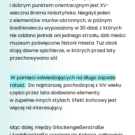
i dobrym punktem orientacyjnym jest XV-
wieczna Brama Holsztyńska. Niegdyś jeden
z elementów murów obronnych, w późnym
średniowieczu wyposażony w 30 dział, z których
nie oddano jednak ani jednego strzału, dziś mieści
muzeum poświęcone historii miasta. Tuż obok
stoją dawne spichlerze, w których przed laty
przechowywano sól.
W pamięci odwiedzających na długo zapada
ratusz.
Do najstarszej, pochodzącej z XIV wieku
części przez lata dodawano elementy
w zupełnie innych stylach. Efekt końcowy jest
więcej niż interesujący.
Idąc dalej, między Glockengießerstraße
i Aegidienstraße rozciąga się Koberg, całkowicie