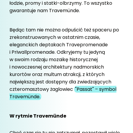
łodzie, promy i statki-olbrzymy. To wszystko
gwarantuje nam Travemünde.
Będąc tam nie można odpuścić też spaceru po
zrekonstruowanych w ostatnim czasie,
eleganckich deptakach Travepromenade
i Priwallpromenade. Odkryjemy tu jedyną
w swoim rodzaju mozaikę historycznej
i nowoczesnej architektury nadmorskich
kurortów oraz multum atrakcji, z których
największą jest dostępny dla zwiedzających
czteromasztowy żaglowiec
"Passat" – symbol
Travemünde.
W rytmie Travemünde
Choć czas się tu nie zatrzymał, pozostawił wiele