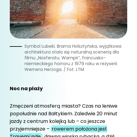
le
Symbol Lubeki. Brama Holsztyńska, wyjątkowa
architektura stała się naturalną scenerią dla
oku
filmu „Nosferatu. Wampir”, francusko-
ach w
niemieckiego horroru z 1979 roku w reżyserii
Wernera Herzoga. / Fot. LTM
Noc na plaży
Zmęczeni atmosferą miasta? Czas na leniwe
popołudnie nad Bałtykiem. Zaledwie 20 minut
jazdy z centrum kolejką lub – co jeszcze
przyjemniejsze –
rowerem położona jest
Travemünde,
dawna wioska rybacka, a dziś