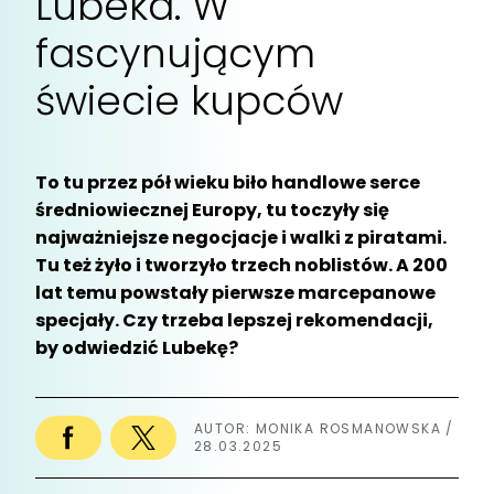
Lubeka. W
fascynującym
świecie kupców
To tu przez pół wieku biło handlowe serce
średniowiecznej Europy, tu toczyły się
najważniejsze negocjacje i walki z piratami.
Tu też żyło i tworzyło trzech noblistów. A 200
lat temu powstały pierwsze marcepanowe
specjały. Czy trzeba lepszej rekomendacji,
by odwiedzić Lubekę?
AUTOR: MONIKA ROSMANOWSKA /
28.03.2025