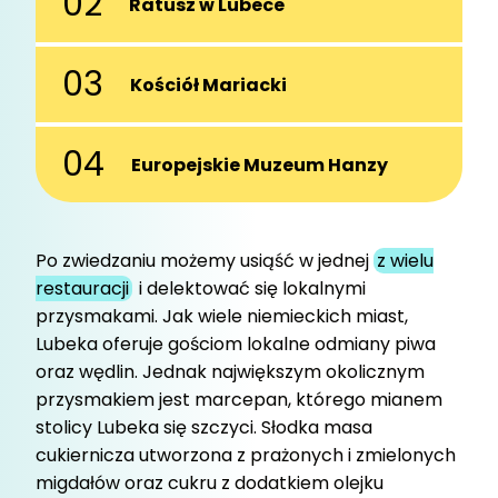
Ratusz w Lubece
Ratusz był miejscem, gdzie niegdyś
Kościół Mariacki
decydowano o losie okrętów pływających
po wszystkich akwenach świata. / fot.
Obiekt był budowany łącznie przez 100 lat i
Anibal Trejo
Europejskie Muzeum Hanzy
stanowił dowód bajecznego bogactwa
miasta. Obiekt był budowany łącznie przez
W tym muzeum, dzięki multimedialnym
100 lat i stanowił dowód bajecznego
wystawom, przeniesiemy się w czasie do
bogactwa miasta. / fot. LTM
Po zwiedzaniu możemy usiąść w jednej
z wielu
lat świetności Lubeki. / fot. LTM O. Malzahn
restauracji
i delektować się lokalnymi
przysmakami. Jak wiele niemieckich miast,
Lubeka oferuje gościom lokalne odmiany piwa
oraz wędlin. Jednak największym okolicznym
przysmakiem jest marcepan, którego mianem
stolicy Lubeka się szczyci. Słodka masa
cukiernicza utworzona z prażonych i zmielonych
migdałów oraz cukru z dodatkiem olejku