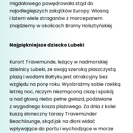
migdałowego powędrowała stąd do
najodleglejszych zakątków Europy. Wiosną
i latem wiele straganów z marcepanem
znajdziemy w okolicach Bramy Holsztyńskiej.
Najpiękniejsze dziecko Lubeki
Kurort Travemünde, leżący w nadmorskiej
dzielnicy Lubeki, ze swoją szeroką piaszczystą
plażą i wodami Bałtyku jest atrakcyjny bez
względu na porę roku. Wyobraźmy sobie rześką
letnią noc, niczym niezmąconą ciszę i spokój
a nad głową niebo pełne gwiazd, podziwiane
z wygodnego kosza plażowego. Za dnia z kolei
kuszą słoneczny tarasy Travemünder
Beachlounge, skąd jak na dłoni widać
wpływające do portu i wychodzące w morze